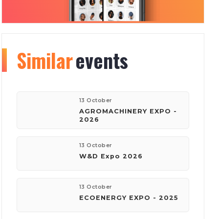
Similar
Organizer
events
info
177
150
13 October
AGROMACHINERY EXPO -
2026
events
visitors
13 October
W&D Expo 2026
company:
Київ Глобал Експо
13 October
ECOENERGY EXPO - 2025
phone:
(044) 201-11-61