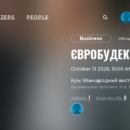
IZERS
PEOPLE
Business
Offici
ЄВРОБУДЕК
October 13 2026, 10:00 
Kyiv, Міжнародний вис
Броварський проспект, 15 в, 
1
0
visitors:
from my city: