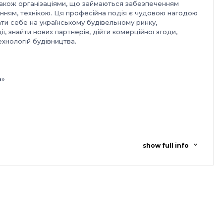
 також організаціями, що займаються забезпеченням
анням, технікою. Ця професійна подія є чудовою нагодою
ти себе на українському будівельному ринку,
, знайти нових партнерів, дійти комерційної згоди,
хнологій будівництва.
а»
show full info