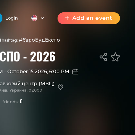
Add an event
Login
#ЄвроБудЕкспо
al hashtag:
СПО - 2026
AM
-
October 15 2026, 6:00 PM
тавковий центр (МВЦ)
Київ, Украина, 02000
0
friends: