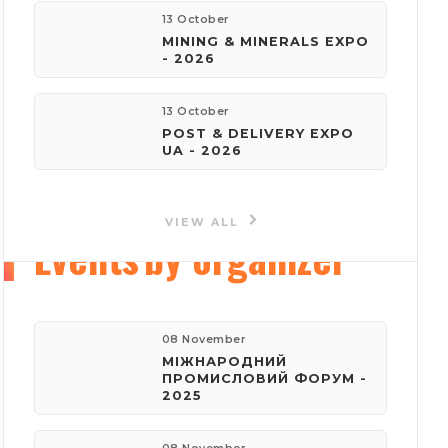
13 October
MINING & MINERALS EXPO
e-mail:
- 2026
reklama@iec-expo.com.ua
13 October
Visit website
POST & DELIVERY EXPO
UA - 2026
VIEW ALL
Events
by organizer
08 November
МІЖНАРОДНИЙ
ПРОМИСЛОВИЙ ФОРУМ -
2025