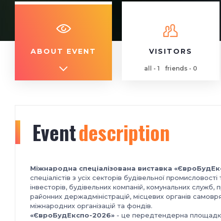
ABOUT EVENT
VISITORS
all - 1
friends - 0
Event
description
Міжнародна спеціалізована виставка «ЄвроБудЕк
спеціалістів з усіх секторів будівельної промисловості 
інвесторів, будівельних компаній, комунальних служб, 
районних держадміністрацій, місцевих органів самовр
міжнародних організацій та фондів.
«ЄвроБудЕкспо-2026»
- це передтендерна площадка 