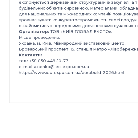
експонуються державними структурами із закупівлі, а
будівельних об'єктів сировиною, матеріалами, обладн
для національних та міжнародних компаній позиціонува
проаналізувати конкурентоспроможність своєї продукції
ознайомитись з передовими досягненнями сучасних те
Організатор:
ТОВ «КИЇВ ГЛОБАЛ ЕКСПО».
Місце проведення:
Україна, м. Київ, Міжнародний виставковий центр,
Броварський проспект, 15, станція метро «Лівобережн
Контакти:
тел.: +38 050 449-10-77
e-mail: a.nenko@iec-expo.com.ua
https://www.iec-expo.com.ua/eurobuild-2026.html