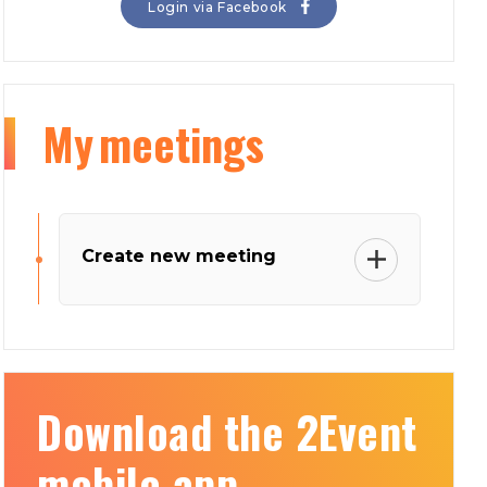
Login via Facebook
My
meetings
Create new meeting
Download the 2Event
mobile app