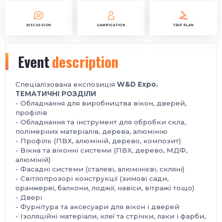
DISCUSSION
GAMIFICATION
TRIP PLAN
Event
description
Спеціалізована експозиція
W&D Expo.
ТЕМАТИЧНІ РОЗДІЛИ
- Обладнання для виробництва вікон, дверей,
профілів
- Обладнання та інструмент для обробки скла,
полімерних матеріалів, дерева, алюмінію
- Профіль (ПВХ, алюміній, дерево, композит)
- Вікна та віконні системи (ПВХ, дерево, МДФ,
алюміній)
- Фасадні системи (сталеві, алюмінієві, скляні)
- Світлопрозорі конструкції (зимові сади,
оранжереї, балкони, лоджії, навіси, вітражі тощо)
- Двері
- Фурнітура та аксесуари для вікон і дверей
- Ізоляційні матеріали, клеї та стрічки, лаки і фарби,