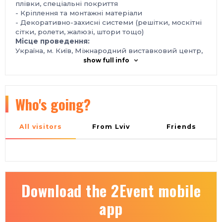
плівки, спеціальні покриття
- Кріплення та монтажні матеріали
- Декоративно-захисні системи (решітки, москітні
сітки, ролети, жалюзі, штори тощо)
Місце проведення:
Україна, м. Київ, Міжнародний виставковий центр,
Броварський проспект, 15, станція метро
show full info
«Лівобережна»
Контакти:
тел.: +38 095 268-05-85, +38 096 505‑52‑66
e-mail: plast@iec-expo.com.ua
Who's going?
https://www.iec-expo.com.ua/eurobuild-
2026/temateurobuild-2026/wdexpo-2026.html
All visitors
From Lviv
Friends
Download the 2Event mobile
app