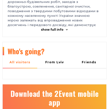
дорожньо‑будівельних робіт, заходів з
благоустрою, озеленення, санітарної очистки,
поводження з твердими побутовими відходами в
кожному населеному пункті України значною
мірою залежать від впровадження нових
досягнень і передового досвіду, які демонструє
експозиція виставки.
show full info
Організатор:
ТОВ «КИЇВ ГЛОБАЛ ЕКСПО».
Місце проведення:
Україна, м. Київ, Міжнародний виставковий центр,
Броварський проспект, 15, станція метро
Who's going?
«Лівобережна»
Контакти:
тел.: +38 066 490-07-57
All visitors
From Lviv
Friends
e-mail: forum@iec-expo.com.ua
https://www.iec-expo.com.ua/ct-2026.html
Download the 2Event mobile
app