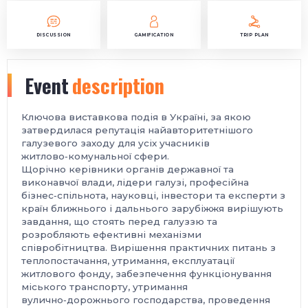
DISCUSSION
GAMIFICATION
TRIP PLAN
Event
description
Ключова виставкова подія в Україні, за якою
затвердилася репутація найавторитетнішого
галузевого заходу для усіх учасників
житлово‑комунальної сфери.
Щорічно керівники органів державної та
виконавчої влади, лідери галузі, професійна
бізнес‑спільнота, науковці, інвестори та експерти з
країн ближнього і дальнього зарубіжжя вирішують
завдання, що стоять перед галуззю та
розробляють ефективні механізми
співробітництва. Вирішення практичних питань з
теплопостачання, утримання, експлуатації
житлового фонду, забезпечення функціонування
міського транспорту, утримання
вулично‑дорожнього господарства, проведення